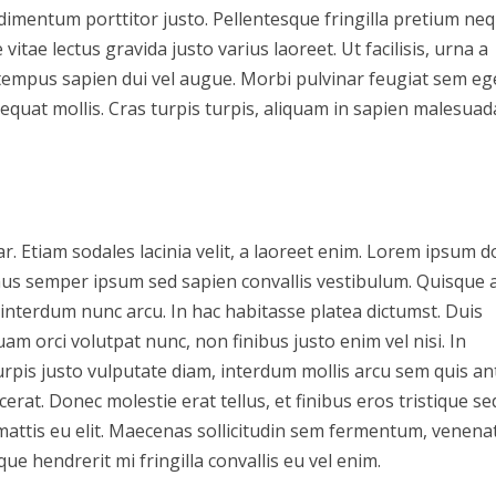
ndimentum porttitor justo. Pellentesque fringilla pretium ne
e vitae lectus gravida justo varius laoreet. Ut facilisis, urna a
 tempus sapien dui vel augue. Morbi pulvinar feugiat sem eg
equat mollis. Cras turpis turpis, aliquam in sapien malesuad
r. Etiam sodales lacinia velit, a laoreet enim. Lorem ipsum d
vamus semper ipsum sed sapien convallis vestibulum. Quisque 
t interdum nunc arcu. In hac habitasse platea dictumst. Duis
am orci volutpat nunc, non finibus justo enim vel nisi. In
turpis justo vulputate diam, interdum mollis arcu sem quis an
erat. Donec molestie erat tellus, et finibus eros tristique se
attis eu elit. Maecenas sollicitudin sem fermentum, venena
que hendrerit mi fringilla convallis eu vel enim.