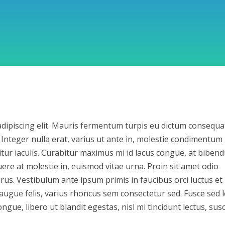
dipiscing elit. Mauris fermentum turpis eu dictum consequa
. Integer nulla erat, varius ut ante in, molestie condimentum
itur iaculis. Curabitur maximus mi id lacus congue, at biben
ere at molestie in, euismod vitae urna. Proin sit amet odio
urus. Vestibulum ante ipsum primis in faucibus orci luctus et
 augue felis, varius rhoncus sem consectetur sed. Fusce sed 
ongue, libero ut blandit egestas, nisl mi tincidunt lectus, susc