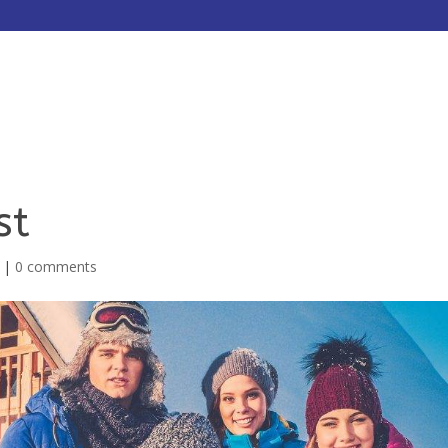
HOME
ABOUT
SERVICES
st
|
0 comments