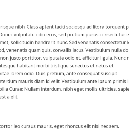
isque nibh. Class aptent taciti sociosqu ad litora torquent 
Donec vulputate odio eros, sed pretium purus consectetur e
amet, sollicitudin hendrerit nunc. Sed venenatis consectetur 
, venenatis quam quis, convallis lacus. Vestibulum nulla do
d non justo porttitor, vulputate odio et, efficitur ligula. Nunc
ntesque habitant morbi tristique senectus et netus et
itae lorem odio. Duis pretium, ante consequat suscipit
nterdum mauris diam id velit. Vestibulum ante ipsum primis 
bilia Curae; Nullam interdum, nibh eget mollis ultricies, sapi
t a elit.
, tortor leo cursus mauris, eget rhoncus elit nisi nec sem.