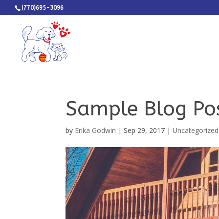
(770)695-3096
Sample Blog Po
by
Erika Godwin
|
Sep 29, 2017
|
Uncategorized