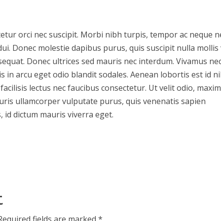
etur orci nec suscipit. Morbi nibh turpis, tempor ac neque n
ui. Donec molestie dapibus purus, quis suscipit nulla mollis 
sequat. Donec ultrices sed mauris nec interdum. Vivamus ne
s in arcu eget odio blandit sodales. Aenean lobortis est id n
 facilisis lectus nec faucibus consectetur. Ut velit odio, maxi
auris ullamcorper vulputate purus, quis venenatis sapien
s, id dictum mauris viverra eget.
t
Required fields are marked
*