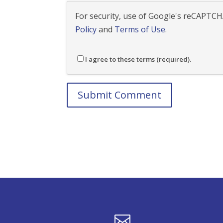
For security, use of Google's reCAPTCHA
Policy
and
Terms of Use
.
I agree to these terms (required).
