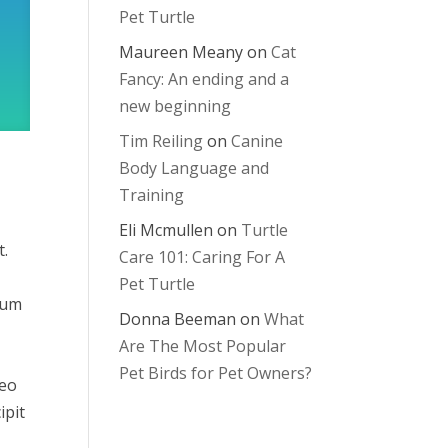
Pet Turtle
Maureen Meany
on
Cat
Fancy: An ending and a
new beginning
Tim Reiling
on
Canine
Body Language and
Training
Eli Mcmullen
on
Turtle
t.
Care 101: Caring For A
Pet Turtle
dum
Donna Beeman
on
What
Are The Most Popular
Pet Birds for Pet Owners?
leo
ipit